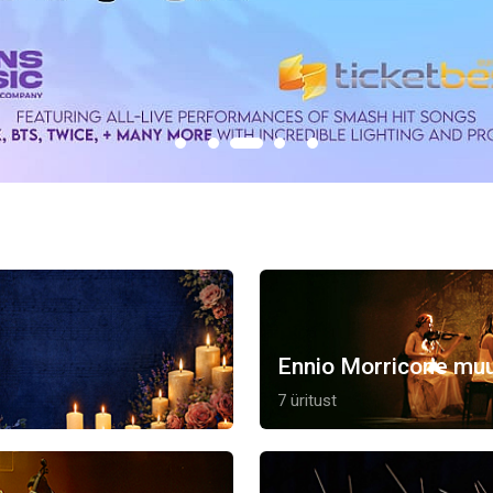
Ennio Morricone muu
7 üritust