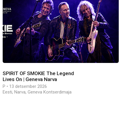
SPIRIT OF SMOKIE The Legend
Lives On | Geneva Narva
P • 13 detsember 2026
Eesti, Narva, Geneva Kontserdimaja