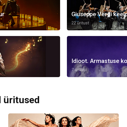
ur
Giuseppe Verdi keelp
22 üritust
Idioot. Armastuse ko
7 üritust
 üritused