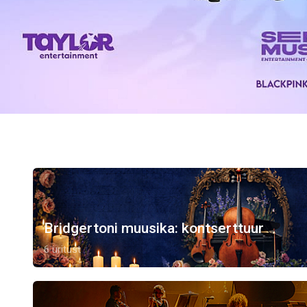
Bridgertoni muusika: kontserttuur
6 üritust