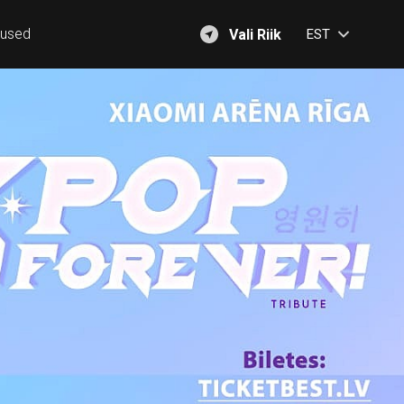
mused
Vali Riik
EST