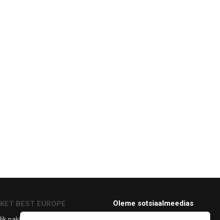
Oleme sotsiaalmeedias
CKET BEST EUROPE
lik pakkumine