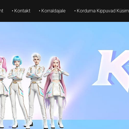
ht
• Kontakt
• Korraldajale
• Korduma Kippuvad Küsi