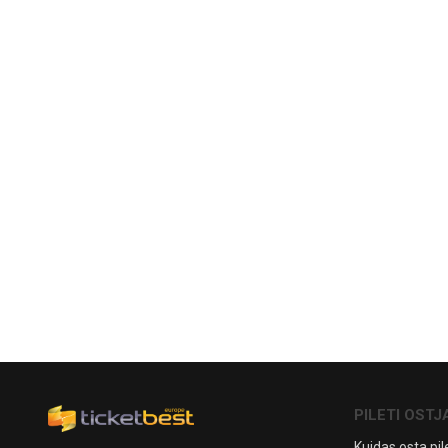
PILETI OSTJ
Kuidas osta pile