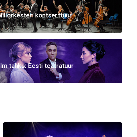
illiorkester: kontserttuur
lm tahku: Eesti teatratuur