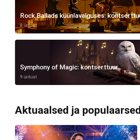
Rock Ballads küünlavalguses: kontserttu
8 üritust
Symphony of Magic: kontserttuur
9 üritust
Aktuaalsed ja populaarsed