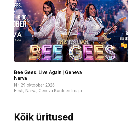
Bee Gees. Live Again | Geneva
Narva
N • 29 oktoober 2026
Eesti, Narva, Geneva Kontserdimaja
Kõik üritused