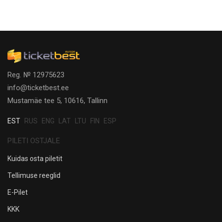
Reg. № 12975623
info@ticketbest.ee
Mustamäe tee 5, 10616, Tallinn
EST
RUS
ENG
LAT
LTU
FIN
ESP
PILETI OSTJALE
Kuidas osta piletit
Tellimuse reeglid
E-Pilet
KKK