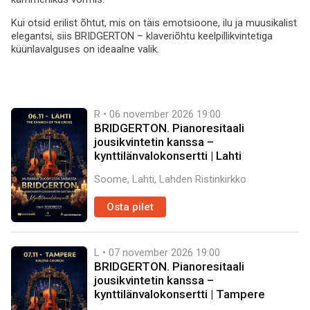
Kui otsid erilist õhtut, mis on täis emotsioone, ilu ja muusikalist
elegantsi, siis BRIDGERTON – klaveriõhtu keelpillikvintetiga
küünlavalguses on ideaalne valik.
R • 06 november 2026
19:00
BRIDGERTON. Pianoresitaali
jousikvintetin kanssa –
kynttilänvalokonsertti | Lahti
Soome, Lahti, Lahden Ristinkirkko
Osta pilet
L • 07 november 2026
19:00
BRIDGERTON. Pianoresitaali
jousikvintetin kanssa –
kynttilänvalokonsertti | Tampere