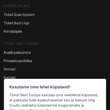
KORRALDAJALE
Ticket Scan System
Ticket Best Logo
Korraldajale
TICKET BEST EUROPE
Avalik pakkumine
Privaatsuspoliitika
Firmast
Kontakt
Kasutame ome lehel küpsiseid!
Oleme sotsiaalmeedias
Ticket Best Europe kasutab oma veebilehel küpsiseid,
et pakkuda Sulle asjakohasemat sisu ja teenust ning
muuta veebilehe külastamine mugavamaks ja