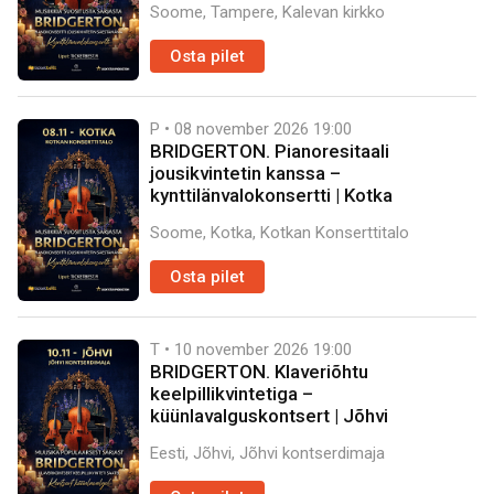
Soome, Tampere, Kalevan kirkko
Osta pilet
P • 08 november 2026
19:00
BRIDGERTON. Pianoresitaali
jousikvintetin kanssa –
kynttilänvalokonsertti | Kotka
Soome, Kotka, Kotkan Konserttitalo
Osta pilet
T • 10 november 2026
19:00
BRIDGERTON. Klaveriõhtu
keelpillikvintetiga –
küünlavalguskontsert | Jõhvi
Eesti, Jõhvi, Jõhvi kontserdimaja