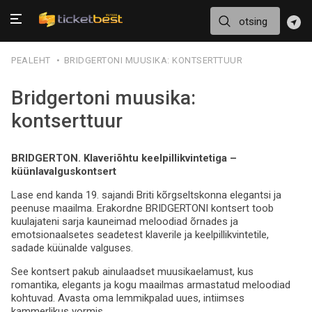
PEALEHT
BRIDGERTONI MUUSIKA: KONTSERTTUUR
Bridgertoni muusika:
kontserttuur
BRIDGERTON. Klaveriõhtu keelpillikvintetiga –
küünlavalguskontsert
Lase end kanda 19. sajandi Briti kõrgseltskonna elegantsi ja
peenuse maailma. Erakordne BRIDGERTONI kontsert toob
kuulajateni sarja kauneimad meloodiad õrnades ja
emotsionaalsetes seadetest klaverile ja keelpillikvintetile,
sadade küünalde valguses.
See kontsert pakub ainulaadset muusikaelamust, kus
romantika, elegants ja kogu maailmas armastatud meloodiad
kohtuvad. Avasta oma lemmikpalad uues, intiimses
kammerlikus vormis.