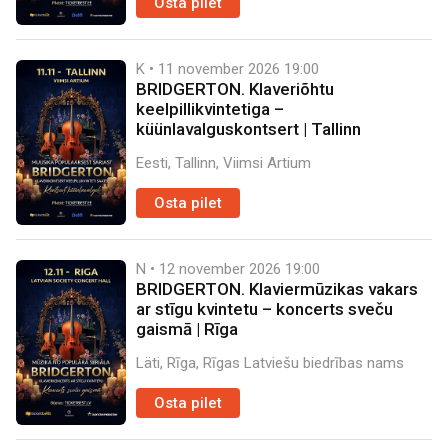
Osta pilet
K • 11 november 2026
19:00
BRIDGERTON. Klaveriõhtu
keelpillikvintetiga –
küünlavalguskontsert | Tallinn
Eesti, Tallinn, Viimsi Artium
Osta pilet
N • 12 november 2026
19:00
BRIDGERTON. Klaviermūzikas vakars
ar stīgu kvintetu – koncerts sveču
gaismā | Rīga
Läti, Rīga, Rīgas Latviešu biedrības nams
Osta pilet