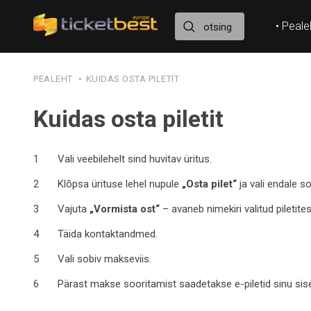
• Peale
PEALEHT
KUIDAS OSTA PILETIT
Kuidas osta piletit
Vali veebilehelt sind huvitav üritus.
Klõpsa ürituse lehel nupule
„Osta pilet“
ja vali endale so
Vajuta
„Vormista ost“
– avaneb nimekiri valitud piletit
Täida kontaktandmed.
Vali sobiv makseviis.
Pärast makse sooritamist saadetakse e-piletid sinu sise