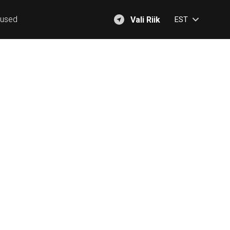
mused
Vali Riik
EST