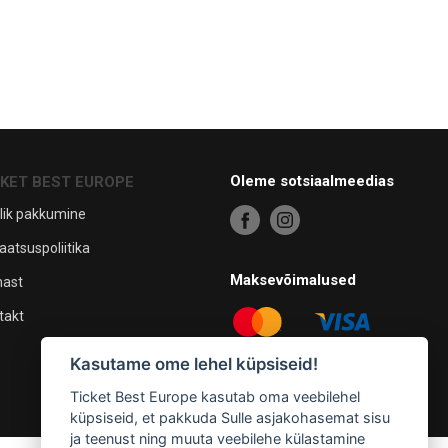
Oleme sotsiaalmeedias
CKET BEST EUROPE
lik pakkumine
aatsuspoliitika
Maksevõimalused
mast
takt
Kasutame ome lehel küpsiseid!
Ticket Best Europe kasutab oma veebilehel
küpsiseid, et pakkuda Sulle asjakohasemat sisu
ja teenust ning muuta veebilehe külastamine