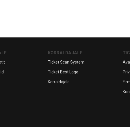
ALE
KORRALDAJALE
TI
tit
Ticket Scan System
Ava
lid
Ticket Best Logo
Priv
Korraldajale
Fir
Kon