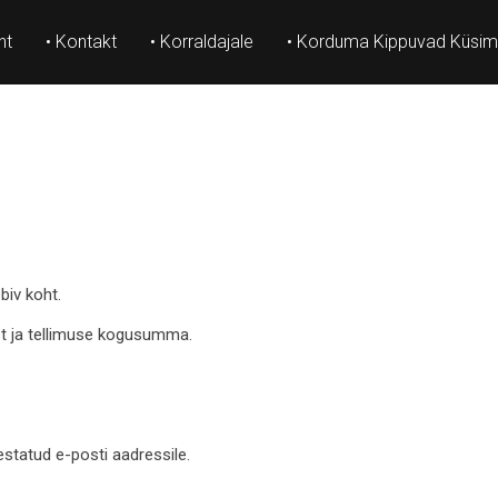
ht
• Kontakt
• Korraldajale
• Korduma Kippuvad Küsi
biv koht.
est ja tellimuse kogusumma.
statud e-posti aadressile.