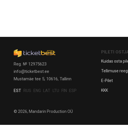
PILETI OSTJ
Kuidas osta pile
Reg. № 12975623
Tellimuse reeg
info@ticketbest.ee
Mustamäe tee 5, 10616, Tallinn
E-Pilet
KKK
EST
RUS
ENG
LAT
LTU
FIN
ESP
© 2026, Mandarin Production OÜ