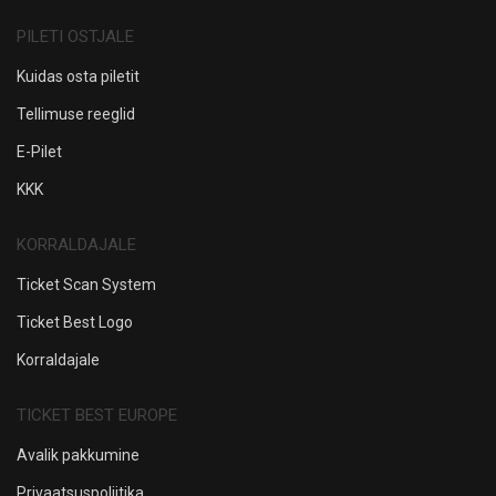
PILETI OSTJALE
Kuidas osta piletit
Tellimuse reeglid
E-Pilet
KKK
KORRALDAJALE
Ticket Scan System
Ticket Best Logo
Korraldajale
TICKET BEST EUROPE
Avalik pakkumine
Privaatsuspoliitika