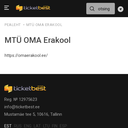
PEALEHT
MTÜ OMA ERAKOOL
MTÜ OMA Erakool
https://omaerakool.ee/
Reg. № 12975623
info@ticketbest.ee
Mustamäe tee 5, 10616, Tallinn
EST
RUS
ENG
LAT
LTU
FIN
ESP