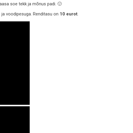
 kaasa soe tekk ja mõnus padi. 🙂
a ja voodipesuga. Renditasu on
10 eurot
.