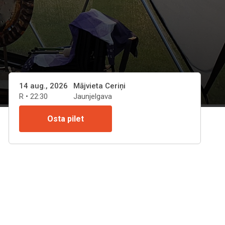
14 aug., 2026
Mājvieta Ceriņi
R • 22:30
Jaunjelgava
Osta pilet