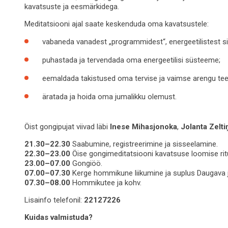
kavatsuste ja eesmärkidega.
Meditatsiooni ajal saate keskenduda oma kavatsustele:
vabaneda vanadest „programmidest“, energeetilistest si
puhastada ja tervendada oma energeetilisi süsteeme;
eemaldada takistused oma tervise ja vaimse arengu teel
äratada ja hoida oma jumalikku olemust.
Öist gongipujat viivad läbi
Inese Mihasjonoka
,
Jolanta Zelti
21.30–22.30
Saabumine, registreerimine ja sisseelamine.
22.30–23.00
Öise gongimeditatsiooni kavatsuse loomise rit
23.00–07.00
Gongiöö.
07.00–07.30
Kerge hommikune liikumine ja suplus Daugava 
07.30–08.00
Hommikutee ja kohv.
Lisainfo telefonil:
22127226
Kuidas valmistuda?