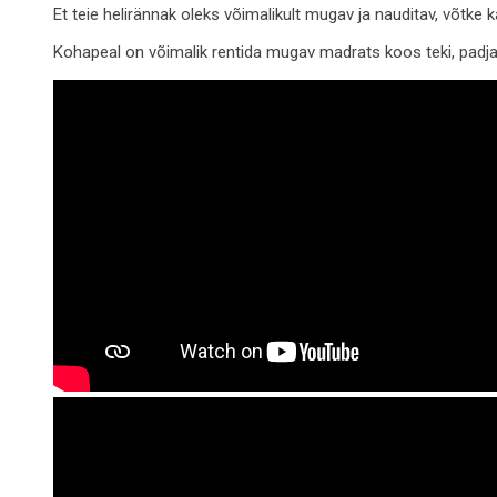
Et teie helirännak oleks võimalikult mugav ja nauditav, võtke
Kohapeal on võimalik rentida mugav madrats koos teki, padj