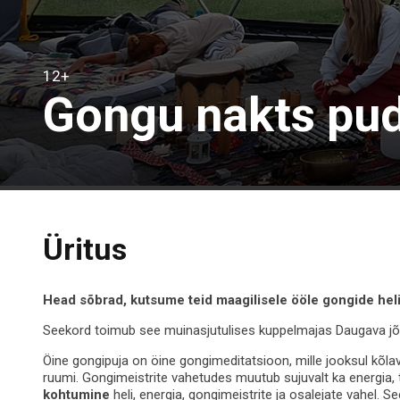
12+
Gongu nakts pu
Üritus
Head sõbrad, kutsume teid maagilisele ööle gongide heli
Seekord toimub see muinasjutulises kuppelmajas Daugava jõe
Öine gongipuja on öine gongimeditatsioon, mille jooksul kõlav
ruumi. Gongimeistrite vahetudes muutub sujuvalt ka energia, t
kohtumine
heli, energia, gongimeistrite ja osalejate vahel.