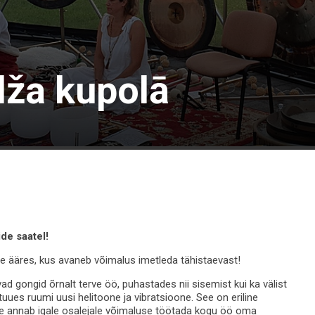
dža kupolā
de saatel!
 ääres, kus avaneb võimalus imetleda tähistaevast!
ad gongid õrnalt terve öö, puhastades nii sisemist kui ka välist
uues ruumi uusi helitoone ja vibratsioone. See on eriline
 See annab igale osalejale võimaluse töötada kogu öö oma