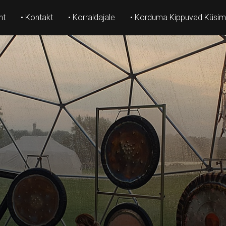
ht
• Kontakt
• Korraldajale
• Korduma Kippuvad Küsi