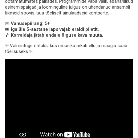
ootamatumates paikades. Programmide vaba valik, ebaharilikud
esinemispaigad ja loominguline julgus on ühendanud ansambli
liikmeid soovis luua tõeliselt ainulaadseid kontserte.
📅
Vanusepiirang:
5+
🎟️
Iga üle 5-aastane laps vajab eraldi piletit.
🎵
Korraldaja jätab endale õiguse kava muuta.
✨ Valmistuge õhtuks, kus muusika ärkab ellu ja maagia saab
tõelisuseks.✨