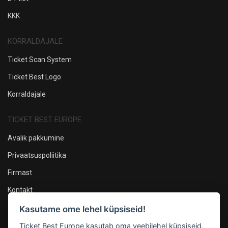
KKK
KORRALDAJALE
Ticket Scan System
Ticket Best Logo
Korraldajale
TICKET BEST EUROPE
Avalik pakkumine
Privaatsuspoliitika
Firmast
Kontakt
Kasutame ome lehel küpsiseid!
Oleme sotsiaalmeedias
Ticket Best Europe kasutab oma veebilehel küpsiseid,