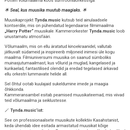
Potteri võlumaailma koos sümfooniaorkestriga.
🌟
Seal, kus muusika muutub maagiaks.
🌟
Muusikaprojekt
Tynda.music
kutsub teid ainulaadsele
kontserdile, mis on pühendatud legendaarse filmimaailma
„Harry Potter“
muusikale. Kammerorkester
Tynda.music
loob
unustamatu atmosfääri.
Võlumaailm, mis on ellu äratatud kinoekraanidel, vallutab
jätkuvalt südameid ja inspireerib miljoneid inimesi üle kogu
maailma. Filmiuniversumi muusika on saanud sümboliks
muinasjutumaailmast, kus võlurid ja muglad, kangelased ja
kurikaelad, fantastilised olendid ja eredad tegelased ärkavad
ellu orkestri lummavate helide all.
Sel õhtul ootab kuulajaid sukeldumine imede ja maagia
õhkkonda.
Kammeransambel esitab peamised muusikateemad, mis viivad
teid võlumaailma ja seiklustesse.
🪄
Tynda.music’ist:
See on professionaalsete muusikute kollektiiv Kasahstanist,
keda ühendab idee esitada armastatud muusikat kõige