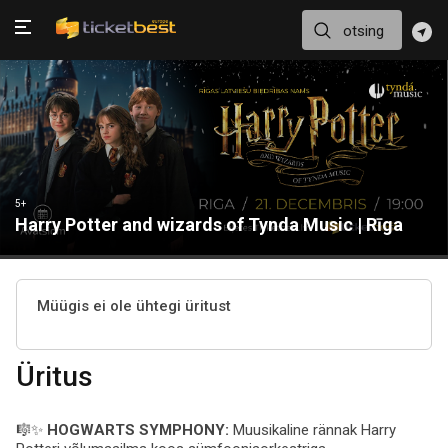
5+
Harry Potter and wizards of Tynda Music | Rīga
Müügis ei ole ühtegi üritust
Üritus
🎼✨
HOGWARTS SYMPHONY:
Muusikaline rännak Harry