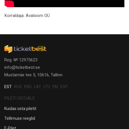
Korraldaja:
Avalsiom OÜ
Reg. № 12975623
info@ticketbest.ee
Mustamäe tee 5, 10616, Tallinn
EST
RUS
ENG
LAT
LTU
FIN
ESP
PILETI OSTJALE
Kuidas osta piletit
Tellimuse reeglid
E-Pilet