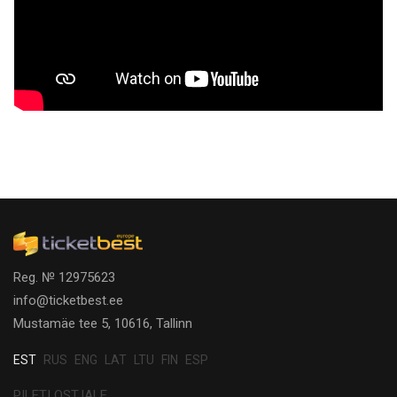
Reg. № 12975623
info@ticketbest.ee
Mustamäe tee 5, 10616, Tallinn
EST
RUS
ENG
LAT
LTU
FIN
ESP
PILETI OSTJALE