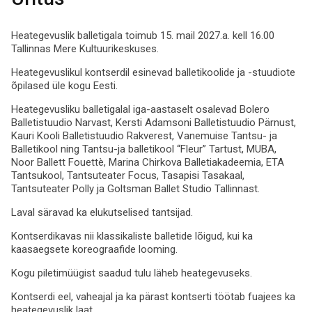
Heategevuslik balletigala toimub 15. mail 2027.a. kell 16.00
Tallinnas Mere Kultuurikeskuses.
Heategevuslikul kontserdil esinevad balletikoolide ja -stuudiote
õpilased üle kogu Eesti.
Heategevusliku balletigalal iga-aastaselt osalevad Bolero
Balletistuudio Narvast, Kersti Adamsoni Balletistuudio Pärnust,
Kauri Kooli Balletistuudio Rakverest, Vanemuise Tantsu- ja
Balletikool ning Tantsu-ja balletikool “Fleur” Tartust, MUBA,
Noor Ballett Fouettè, Marina Chirkova Balletiakadeemia, ETA
Tantsukool, Tantsuteater Focus, Tasapisi Tasakaal,
Tantsuteater Polly ja Goltsman Ballet Studio Tallinnast.
Laval säravad ka elukutselised tantsijad.
Kontserdikavas nii klassikaliste balletide lõigud, kui ka
kaasaegsete koreograafide looming.
Kogu piletimüügist saadud tulu läheb heategevuseks.
Kontserdi eel, vaheajal ja ka pärast kontserti töötab fuajees ka
heategevuslik laat.