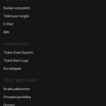
Kuidas osta piletit
Tellimuse reeglid
E-Pilet
KKK
KORRALDAJALE
Ticket Scan System
Ticket Best Logo
Korraldajale
TICKET BEST EUROPE
Avalik pakkumine
Privaatsuspoliitika
Firmast