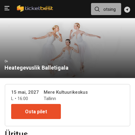
0+
Heategevuslik Balletigala
15 mai, 2027
Mere Kultuurikeskus
L • 16:00
Tallinn
Osta pilet
Üritus