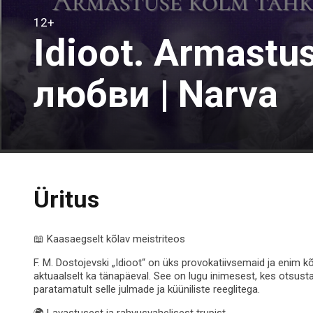
12+
Idioot. Armastu
любви | Narva
Üritus
📖 Kaasaegselt kõlav meistriteos
F. M. Dostojevski „Idioot“ on üks provokatiivsemaid ja enim
aktuaalselt ka tänapäeval. See on lugu inimesest, kes otsus
paratamatult selle julmade ja küüniliste reeglitega.
🌍 Lavastusest ja rahvusvahelisest trupist