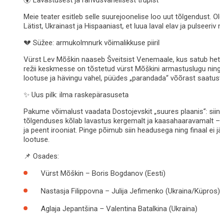
Meie teater esitleb selle suurejoonelise loo uut tõlgendust. 
Lätist, Ukrainast ja Hispaaniast, et luua laval elav ja pulseeriv
💔 Süžee: armukolmnurk võimalikkuse piiril
Vürst Lev Mõškin naaseb Šveitsist Venemaale, kus satub hetk
režii keskmesse on tõstetud vürst Mõškini armastuslugu ning
lootuse ja hävingu vahel, püüdes „parandada“ võõrast saatust
✨ Uus pilk: ilma raskepärasuseta
Pakume võimalust vaadata Dostojevskit „suures plaanis“: siin
tõlgenduses kõlab lavastus kergemalt ja kaasahaaravamalt –
ja peent irooniat. Pinge põimub siin headusega ning finaal ei
lootuse.
📌 Osades:
Vürst Mõškin –
Boris Bogdanov
(Eesti)
Nastasja Filippovna –
Julija Jefimenko
(Ukraina/Küpros)
Aglaja Jepantšina –
Valentina Batalkina
(Ukraina)