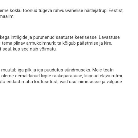
Oleme kokku toonud tugeva rahvusvahelise näitlejatrupi Eestist,
 maailm.
ega intriigide ja purunenud saatuste keerisesse. Lavastuse
 tema piinav armukolmnurk: ta kõigub päästmise ja kire,
 seal, kus see näib võimatu.
 muutub iga pilk ja iga puudutus sündmuseks. Meie teatri
 oleme eemaldanud liigse raskepärasuse, lisanud elava rütmi
 jäta endast maha lootusetust, vaid usu inimesesse ja valguse