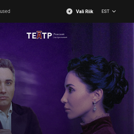
mused
Vali Riik
EST