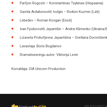
Parfjon Rogozin –
Konstantinas Tsykinas
(Hispaania)
Gavrila Ardalionovitš Ivolgin –
Rodion Kuzmin
(Läti)
Lebedev –
Roman Kovgan
(Eesti)
Ivan Fjodorovitš Jepantšin –
Andrei Klimenko
(Ukraina/E
Lizaveta Prokofjevna Jepantšina –
Svetlana Dorontšen
Lavastaja:
Boris Bogdanov
Dramatiseeringu autor:
Viktorija Levin
Korraldaja:
SIA Unicorn Production
PILETI OSTJ