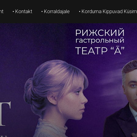
ht
• Kontakt
• Korraldajale
• Korduma Kippuvad Küsi