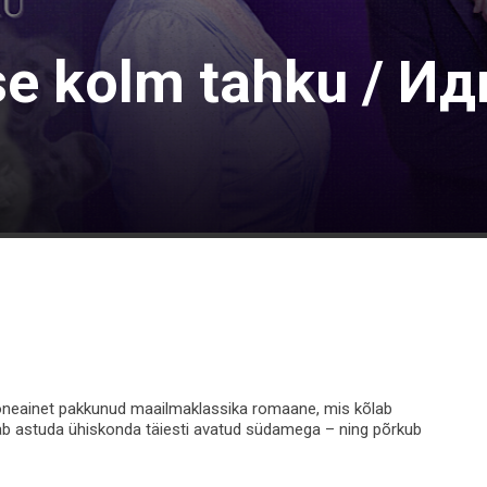
se kolm tahku / Ид
 kõneainet pakkunud maailmaklassika romaane, mis kõlab
tab astuda ühiskonda täiesti avatud südamega – ning põrkub