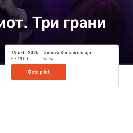
иот. Три грани
19 okt., 2026
Geneva Kontserdimaja
E • 19:00
Narva
Osta pilet