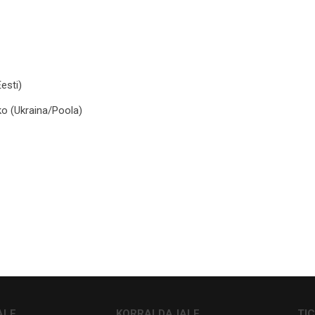
esti)
ko
(Ukraina/Poola)
ALE
KORRALDAJALE
TI