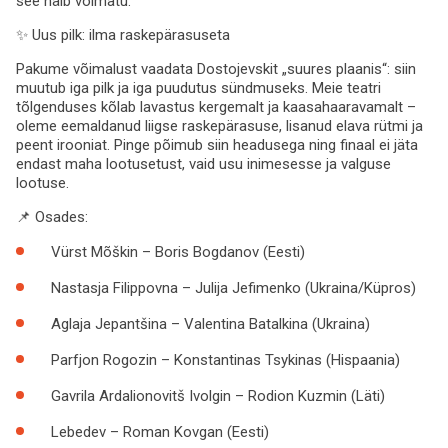
see näib võimatu.
✨ Uus pilk: ilma raskepärasuseta
Pakume võimalust vaadata Dostojevskit „suures plaanis“: siin
muutub iga pilk ja iga puudutus sündmuseks. Meie teatri
tõlgenduses kõlab lavastus kergemalt ja kaasahaaravamalt –
oleme eemaldanud liigse raskepärasuse, lisanud elava rütmi ja
peent irooniat. Pinge põimub siin headusega ning finaal ei jäta
endast maha lootusetust, vaid usu inimesesse ja valguse
lootuse.
📌 Osades:
Vürst Mõškin –
Boris Bogdanov
(Eesti)
Nastasja Filippovna –
Julija Jefimenko
(Ukraina/Küpros)
Aglaja Jepantšina –
Valentina Batalkina
(Ukraina)
Parfjon Rogozin –
Konstantinas Tsykinas
(Hispaania)
Gavrila Ardalionovitš Ivolgin –
Rodion Kuzmin
(Läti)
Lebedev –
Roman Kovgan
(Eesti)