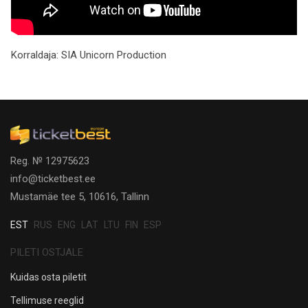
Korraldaja:
SIA Unicorn Production
Reg. № 12975623
info@ticketbest.ee
Mustamäe tee 5, 10616, Tallinn
EST
RUS
ENG
LAT
LTU
FIN
ESP
PILETI OSTJALE
Kuidas osta piletit
Tellimuse reeglid