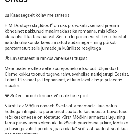
📖 Kaasaegselt kõlav meistriteos
F. M. Dostojevski „Idioot“ on üks provokatiivsemaid ja enim
kõneainet pakkunud maailmaklassika romaane, mis kõlab
aktuaalselt ka tänapäeval. See on lugu inimesest, kes otsustab
astuda ühiskonda täiesti avatud südamega – ning põrkub
paratamatult selle julmade ja küüniliste reeglitega.
🌍 Lavastusest ja rahvusvahelisest trupist
Meie teater esitleb selle suurejoonelise loo uut tõlgendust.
Oleme kokku toonud tugeva rahvusvahelise näitlejatrupi Eestist,
Lätist, Ukrainast ja Hispaaniast, et luua laval elav ja pulseeriv
maailm.
💔 Süžee: armukolmnurk võimalikkuse piiril
Vürst Lev Mõškin naaseb Šveitsist Venemaale, kus satub
hetkega intriigide ja purunenud saatuste keerisesse. Lavastuse
režii keskmesse on tõstetud vürst Mõškini armastuslugu ning
tema piinav armukolmnurk: ta kõigub päästmise ja kire, lootuse
ja hävingu vahel, püüdes „parandada“ võõrast saatust seal, kus