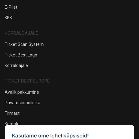
E-Pilet
KKK
KORRALDAJALE
Ticket Scan System
Ticket Best Logo
Korraldajale
TICKET BEST EUROPE
Avalik pakkumine
Privaatsuspoliitika
Firmast
Kontakt
Kasutame ome lehel küpsiseid!
Oleme sotsiaalmeedias