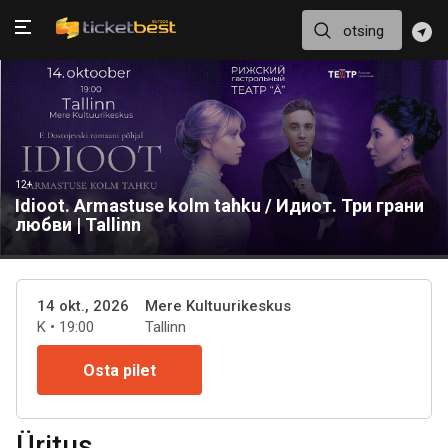
12+
Idioot. Armastuse kolm tahku / Идиот. Три грани
любви | Tallinn
14 okt., 2026
Mere Kultuurikeskus
K • 19:00
Tallinn
Osta pilet
Üritus