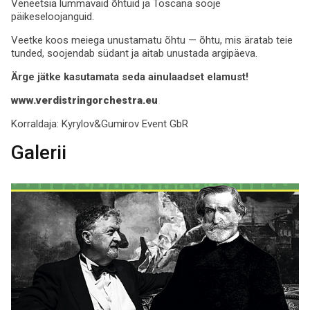
Veneetsia lummavaid õhtuid ja Toscana sooje
päikeseloojanguid.
Veetke koos meiega unustamatu õhtu — õhtu, mis äratab teie
tunded, soojendab südant ja aitab unustada argipäeva.
Ärge jätke kasutamata seda ainulaadset elamust!
www.verdistringorchestra.eu
Korraldaja:
Kyrylov&Gumirov Event GbR
Galerii