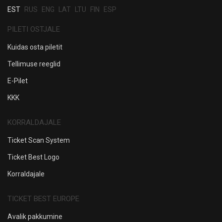
EST
RUS
ENG
LAT
LTU
FIN
ESP
PILETI OSTJALE
Kuidas osta piletit
Tellimuse reeglid
E-Pilet
KKK
KORRALDAJALE
Ticket Scan System
Ticket Best Logo
Korraldajale
TICKET BEST EUROPE
Avalik pakkumine