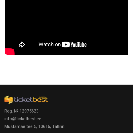
Reg. № 12975623
info@ticketbest.ee
Mustamäe tee 5, 10616, Tallinn