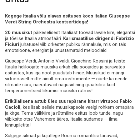
Kogege Itaalia võlu elavas esituses koos Italian Giuseppe
Verdi String Orchestra kontsertidega!
20 muusikut
päikeselisest Itaaliast toovad lavale kire, elegantsi
ja tõelise Itaalia atmosfääri.
Karismaatilise dirigendi Fabrizio
Ficiuri
juhatusel viib orkester publiku rännakule, mis on täis
emotsioone, energiat ja unustamatuid meloodiaid.
Giuseppe Verdi, Antonio Vivaldi, Gioachino Rossini ja teiste
Itaalia heliloojate muusika ärkab ellu soojades ja säravates
esitustes, kus iga noot puudutab hinge. Muusikud ei mängi
virtuoosselt mitte ainult oma instrumente — näete ka nende
silmade sära, naeratavaid nägusid ning graatsilisi, kuid
temperamentseid liikumisi muusika rütmis!
Erikülalisena astub üles suurepärane kitarrivirtuoos Fabio
Cacioli,
kes lisab sellele muusikapeole veelgi rohkem omapära
ja kirge. Tema välkkiire ja rütmiline esitus loob tunde, nagu
viibiksite otse Vahemere ääres, Itaalia südames — ilma
lennupiletita!
Sulgege silmad ja kujutlege Rooma romantilisi tänavaid,