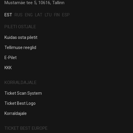
Mustamäe tee 5, 10616, Tallinn
EST
RUS
ENG
LAT
LTU
FIN
ESP
PILETI OSTJALE
Kuidas osta piletit
Tellimuse reeglid
E-Pilet
KKK
KORRALDAJALE
Ticket Scan System
Ticket Best Logo
Korraldajale
TICKET BEST EUROPE