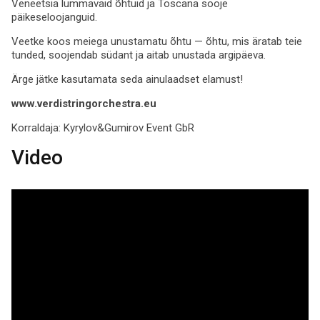
Veneetsia lummavaid õhtuid ja Toscana sooje
päikeseloojanguid.
Veetke koos meiega unustamatu õhtu — õhtu, mis äratab teie
tunded, soojendab südant ja aitab unustada argipäeva.
Ärge jätke kasutamata seda ainulaadset elamust!
www.verdistringorchestra.eu
Korraldaja:
Kyrylov&Gumirov Event GbR
Video