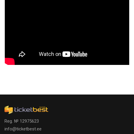
Reg. № 12975623
info@ticketbest.ee