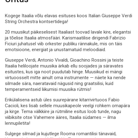
Kogege Itaalia võlu elavas esituses koos Italian Giuseppe Verdi
String Orchestra kontsertidega!
20 muusikut päikeselisest Itaaliast toovad lavale kire, elegantsi
ja tõelise Itaalia atmosfääri. Karismaatilise dirigendi Fabrizio
Ficiuri juhatusel viib orkester publiku rännakule, mis on täis
emotsioone, energiat ja unustamatuid meloodiaid.
Giuseppe Verdi, Antonio Vivaldi, Gioachino Rossini ja teiste
Itaalia heliloojate muusika ärkab ellu soojades ja säravates
esitustes, kus iga noot puudutab hinge. Muusikud ei mängi
virtuoosselt mitte ainult oma instrumente — näete ka nende
silmade sära, naeratavaid nägusid ning graatsilisi, kuid
temperamentseid liikumisi muusika rütmis!
Erikülalisena astub üles suurepärane kitarrivirtuoos Fabio
Cacioli, kes lisab sellele muusikapeole veelgi rohkem omapära
ja kirge. Tema välkkiire ja rütmiline esitus loob tunde, nagu
viibiksite otse Vahemere ääres, Itaalia südames — ilma
lennupiletita!
Sulgege silmad ja kujutlege Rooma romantilisi tänavaid,