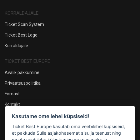
KORRALDAJALE
Ticket Scan System
Ticket Best Logo
Korraldajale
TICKET BEST EUROPE
Avalik pakkumine
Privaatsuspoliitika
Firmast
Kontakt
Kasutame ome lehel küpsiseid!
Oleme sotsiaalmeedias
Ticket Best Europe kasutab oma veebilehel küpsiseid,
et pakkuda Sulle asjakohasemat sisu ja teenust ning
muuta veebilehe külastamine mugavamaks ja