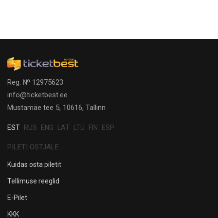
Reg. № 12975623
info@ticketbest.ee
Mustamäe tee 5, 10616, Tallinn
EST
RUS
ENG
LAT
LTU
FIN
ESP
PILETI OSTJALE
Kuidas osta piletit
Tellimuse reeglid
E-Pilet
KKK