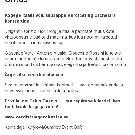
Kogege Itaalia võlu
Giuseppe Verdi String Orchestra
kontsertidel!
Dirigent
Fabrizio Ficiur
kirg ja Itaalia parimate muusikute
virtuoossus viivad teid maailma, kus iga noot on täidetud
emotsiooni ja intensiivsusega.
Giuseppe Verdi
,
Antonio Vivaldi
,
Gioachino Rossini
ja teiste
suurte heliloojate lummavad meloodiad loovad unustamatu
õhtu, mis on täis harmooniat, elegantsi ja tõelist Itaalia vaimu.
Ärge jätke seda kasutamata!
See on enamat kui lihtsalt kontsert — see on rännak ande ja
eneseväljenduse, kunsti ja ilu maailma.
Erikülaline:
Fabio Cascioli
— suurepärane kitarrist, kes
toob lavale kirge ja rütmi!
www.verdistringorchestra.eu
Korraldaja:
Kyrylov&Gumirov Event GbR