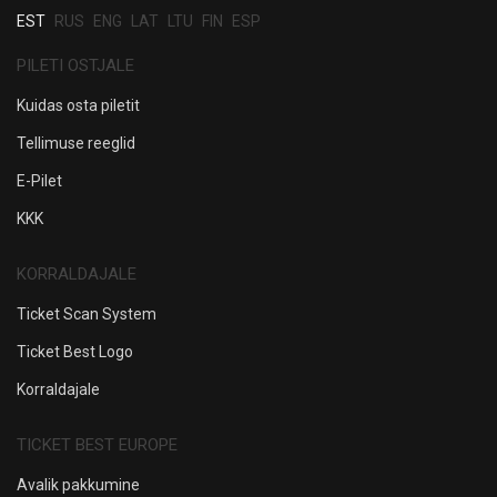
EST
RUS
ENG
LAT
LTU
FIN
ESP
PILETI OSTJALE
Kuidas osta piletit
Tellimuse reeglid
E-Pilet
KKK
KORRALDAJALE
Ticket Scan System
Ticket Best Logo
Korraldajale
TICKET BEST EUROPE
Avalik pakkumine