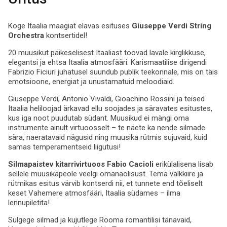
Koge Itaalia maagiat elavas esituses
Giuseppe Verdi String
Orchestra
kontsertidel!
20 muusikut päikeselisest Itaaliast toovad lavale kirglikkuse,
elegantsi ja ehtsa Itaalia atmosfääri. Karismaatilise dirigendi
Fabrizio Ficiuri juhatusel suundub publik teekonnale, mis on täis
emotsioone, energiat ja unustamatuid meloodiaid.
Giuseppe Verdi, Antonio Vivaldi, Gioachino Rossini ja teised
Itaalia heliloojad ärkavad ellu soojades ja säravates esitustes,
kus iga noot puudutab südant. Muusikud ei mängi oma
instrumente ainult virtuoosselt – te näete ka nende silmade
sära, naeratavaid nägusid ning muusika rütmis sujuvaid, kuid
samas temperamentseid liigutusi!
Silmapaistev kitarrivirtuoos Fabio Cacioli
erikülalisena lisab
sellele muusikapeole veelgi omanäolisust. Tema välkkiire ja
rütmikas esitus värvib kontserdi nii, et tunnete end tõeliselt
keset Vahemere atmosfääri, Itaalia südames – ilma
lennupiletita!
Sulgege silmad ja kujutlege Rooma romantilisi tänavaid,