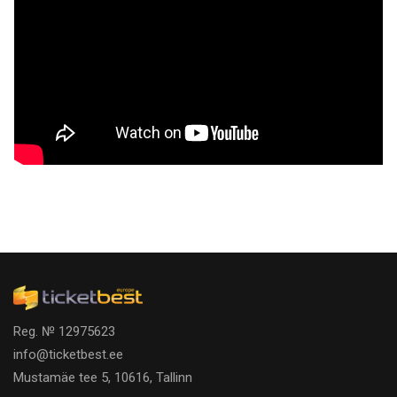
Reg. № 12975623
info@ticketbest.ee
Mustamäe tee 5, 10616, Tallinn