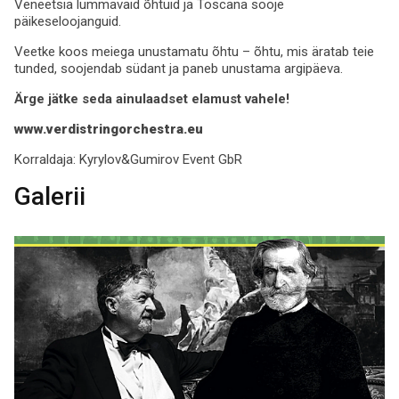
Veneetsia lummavaid õhtuid ja Toscana sooje
päikeseloojanguid.
Veetke koos meiega unustamatu õhtu – õhtu, mis äratab teie
tunded, soojendab südant ja paneb unustama argipäeva.
Ärge jätke seda ainulaadset elamust vahele!
www.verdistringorchestra.eu
Korraldaja:
Kyrylov&Gumirov Event GbR
Galerii