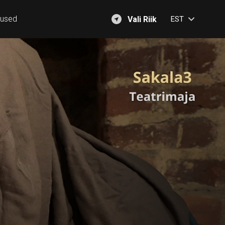
mused
Vali Riik
EST