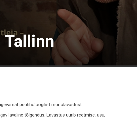
 Tallinn
tugevamat psühholoogilist monolavastust.
av lavaline tõlgendus. Lavastus uurib reetmise, usu,