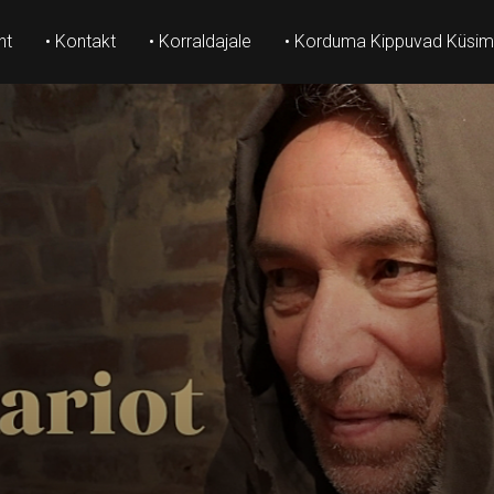
ht
• Kontakt
• Korraldajale
• Korduma Kippuvad Küsi