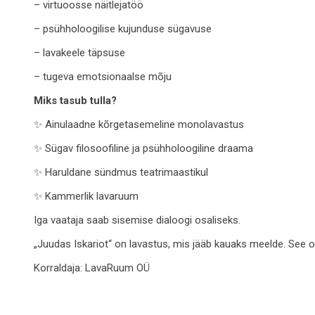
– virtuoosse näitlejatöö
– psühholoogilise kujunduse sügavuse
– lavakeele täpsuse
– tugeva emotsionaalse mõju
Miks tasub tulla?
✨ Ainulaadne kõrgetasemeline monolavastus
✨ Sügav filosoofiline ja psühholoogiline draama
✨ Haruldane sündmus teatrimaastikul
✨ Kammerlik lavaruum
Iga vaataja saab sisemise dialoogi osaliseks.
„Juudas Iskariot“ on lavastus, mis jääb kauaks meelde. See o
Korraldaja:
LavaRuum OÜ