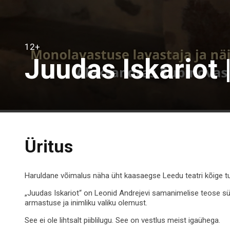
12+
Juudas Iskariot |
Üritus
Haruldane võimalus näha üht kaasaegse Leedu teatri kõige 
„Juudas Iskariot“ on Leonid Andrejevi samanimelise teose süg
armastuse ja inimliku valiku olemust.
See ei ole lihtsalt piiblilugu. See on vestlus meist igaühega.