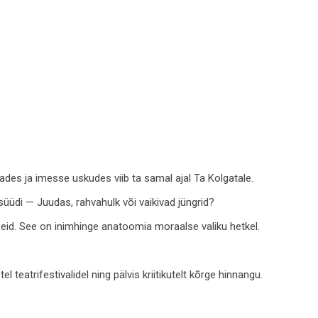
es ja imesse uskudes viib ta samal ajal Ta Kolgatale.
süüdi — Juudas, rahvahulk või vaikivad jüngrid?
seid. See on inimhinge anatoomia moraalse valiku hetkel.
teatrifestivalidel ning pälvis kriitikutelt kõrge hinnangu.