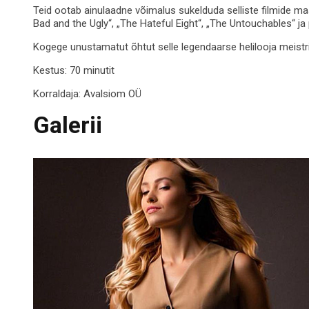
Teid ootab ainulaadne võimalus sukelduda selliste filmide m
Bad and the Ugly“, „The Hateful Eight“, „The Untouchables“ ja 
Kogege unustamatut õhtut selle legendaarse helilooja meistr
Kestus: 70 minutit
Korraldaja:
Avalsiom OÜ
Galerii