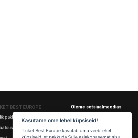
Oleme sotsiaalmeedias
CKET BEST EUROPE
lik pakkumine
Kasutame ome lehel küpsiseid!
aatsuspoliitika
Ticket Best Europe kasutab oma veebilehel
küpsiseid, et pakkuda Sulle asjakohasemat sisu
Maksevõimalused
mast