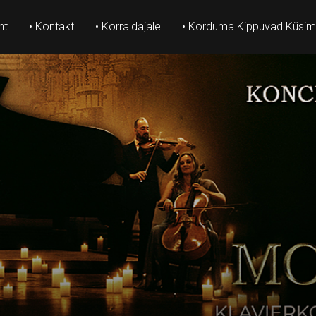
ht
• Kontakt
• Korraldajale
• Korduma Kippuvad Küsi