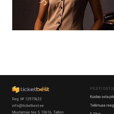
PILETI OSTJ
Kuidas osta pile
Reg. № 12975623
Tellimuse reeg
info@ticketbest.ee
Mustamäe tee 5, 10616, Tallinn
E-Pilet