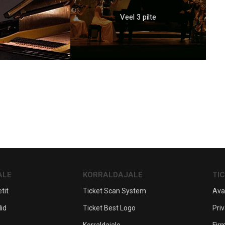
Veel 3 pilte
ALE
KORRALDAJALE
TI
tit
Ticket Scan System
Ava
lid
Ticket Best Logo
Priv
Korraldajale
Fir