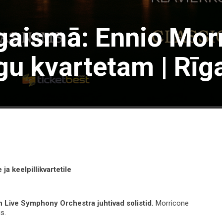
gaismā: Ennio Mor
gu kvartetam | Rīg
e
ja
keelpillikvartetile
h
Live
Symphony
Orchestra
juhtivad
solistid
.
Morricone
s.