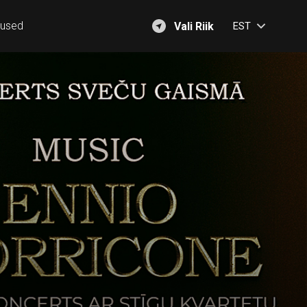
mused
Vali Riik
EST