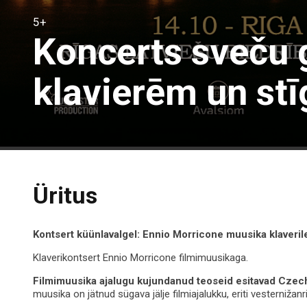
5+
Koncerts sveču 
klavierēm un stī
Üritus
Kontsert
k
üünlavalgel
: Ennio
Morricone
muusika
klaveril
Klaverikontsert Ennio Morricone filmimuusikaga.
Filmimuusika
ajalugu
kujundanud
teoseid
esitavad
Czec
muusika on jätnud sügava jälje filmiajalukku, eriti vesternižanri