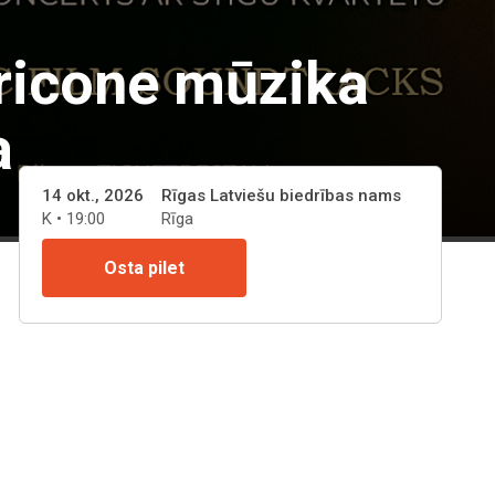
ricone mūzika
a
14 okt., 2026
Rīgas Latviešu biedrības nams
K • 19:00
Rīga
Osta pilet