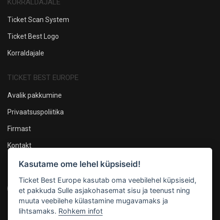
KORRALDAJALE
Ticket Scan System
Ticket Best Logo
Korraldajale
TICKET BEST EUROPE
Avalik pakkumine
Privaatsuspoliitika
Firmast
Kontakt
Kasutame ome lehel küpsiseid!
Oleme sotsiaalmeedias
Ticket Best Europe kasutab oma veebilehel küpsiseid,
et pakkuda Sulle asjakohasemat sisu ja teenust ning
muuta veebilehe külastamine mugavamaks ja
lihtsamaks.
Rohkem infot
Maksevõimalused