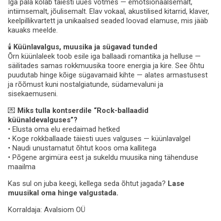
Iga pala kõlab täiesti uues võtmes — emotsionaalsemalt,
intiimsemalt, jõulisemalt. Elav vokaal, akustilised kitarrid, klaver,
keelpillikvartett ja unikaalsed seaded loovad elamuse, mis jääb
kauaks meelde.
🕯
Küünlavalgus, muusika ja sügavad tunded
Õrn küünlaleek toob esile iga ballaadi romantika ja helluse —
säilitades samas rokkmuusika toore energia ja kire. See õhtu
puudutab hinge kõige sügavamaid kihte — alates armastusest
ja rõõmust kuni nostalgiatunde, südamevaluni ja
sisekaemuseni.
💌
Miks tulla kontserdile “Rock-ballaadid
küünaldevalguses”?
• Elusta oma elu eredaimad hetked
• Koge rokkballaade täiesti uues valguses — küünlavalgel
• Naudi unustamatut õhtut koos oma kallitega
• Põgene argimüra eest ja sukeldu muusika ning tähenduse
maailma
Kas sul on juba keegi, kellega seda õhtut jagada?
Lase
muusikal oma hinge valgustada.
Korraldaja:
Avalsiom OÜ