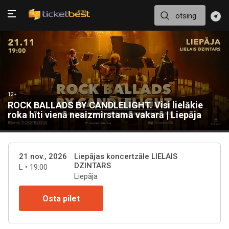
12+
ROCK BALLADS BY CANDLELIGHT. Visi lielākie
roka hīti vienā neaizmirstamā vakarā | Liepāja
21 nov., 2026
Liepājas koncertzāle LIELAIS
DZINTARS
L • 19:00
Liepāja
Osta pilet