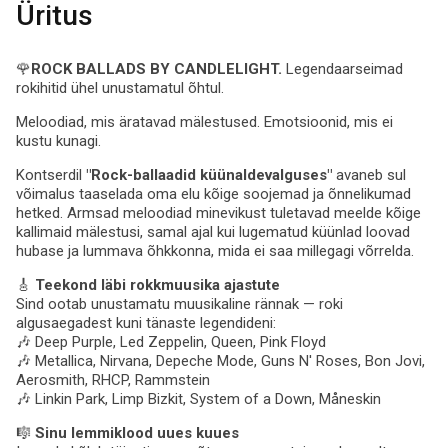
Üritus
🌹
ROCK BALLADS BY CANDLELIGHT.
Legendaarseimad
rokihitid ühel unustamatul õhtul.
Meloodiad, mis äratavad mälestused. Emotsioonid, mis ei
kustu kunagi.
Kontserdil
"Rock-ballaadid küünaldevalguses"
avaneb sul
võimalus taaselada oma elu kõige soojemad ja õnnelikumad
hetked. Armsad meloodiad minevikust tuletavad meelde kõige
kallimaid mälestusi, samal ajal kui lugematud küünlad loovad
hubase ja lummava õhkkonna, mida ei saa millegagi võrrelda.
🎸
Teekond läbi rokkmuusika ajastute
Sind ootab unustamatu muusikaline rännak — roki
algusaegadest kuni tänaste legendideni:
🎶 Deep Purple, Led Zeppelin, Queen, Pink Floyd
🎶 Metallica, Nirvana, Depeche Mode, Guns N' Roses, Bon Jovi,
Aerosmith, RHCP, Rammstein
🎶 Linkin Park, Limp Bizkit, System of a Down, Måneskin
🎼
Sinu lemmiklood uues kuues