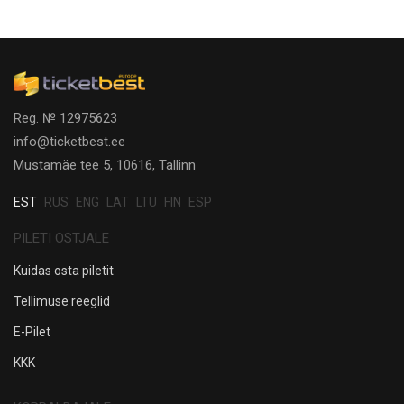
Reg. № 12975623
info@ticketbest.ee
Mustamäe tee 5, 10616, Tallinn
EST
RUS
ENG
LAT
LTU
FIN
ESP
PILETI OSTJALE
Kuidas osta piletit
Tellimuse reeglid
E-Pilet
KKK