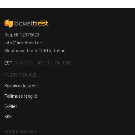
Reg. № 12975623
info@ticketbest.ee
Mustamäe tee 5, 10616, Tallinn
EST
RUS
ENG
LAT
LTU
FIN
ESP
PILETI OSTJALE
Kuidas osta piletit
Tellimuse reeglid
E-Pilet
KKK
KORRALDAJALE