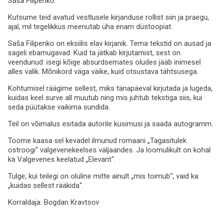
Saša Filipenko.
Kutsume teid avatud vestlusele kirjanduse rollist siin ja praegu,
ajal, mil tegelikkus meenutab üha enam düstoopiat.
Saša Filipenko on eksiilis elav kirjanik. Tema tekstid on ausad ja
sageli ebamugavad. Kuid ta jätkab kirjutamist, sest on
veendunud: isegi kõige absurdsemates oludes jääb inimesel
alles valik. Mõnikord väga väike, kuid otsustava tähtsusega.
Kohtumisel räägime sellest, miks tänapäeval kirjutada ja lugeda,
kuidas keel surve all muutub ning mis juhtub tekstiga siis, kui
seda püütakse vaikima sundida.
Teil on võimalus esitada autorile küsimusi ja saada autogramm.
Toome kaasa sel kevadel ilmunud romaani „Tagasitulek
ostroogi“ valgevenekeelses väljaandes. Ja loomulikult on kohal
ka Valgevenes keelatud „Elevant“.
Tulge, kui teilegi on oluline mitte ainult „mis toimub“, vaid ka
„kuidas sellest rääkida“.
Korraldaja:
Bogdan Kravtsov