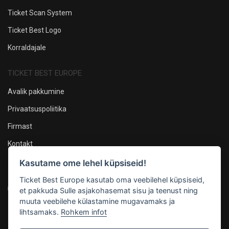
Ticket Scan System
Ticket Best Logo
Korraldajale
TICKET BEST EUROPE
Avalik pakkumine
Privaatsuspoliitika
Firmast
Kontakt
Kasutame ome lehel küpsiseid!
Oleme sotsiaalmeedias
Ticket Best Europe kasutab oma veebilehel küpsiseid,
et pakkuda Sulle asjakohasemat sisu ja teenust ning
muuta veebilehe külastamine mugavamaks ja
lihtsamaks.
Rohkem infot
Maksevõimalused