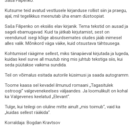
Saša Filipenko.
Kutsume teid avatud vestlusele kirjanduse rollist siin ja praegu,
ajal, mil tegelikkus meenutab üha enam düstoopiat.
Saša Filipenko on eksiilis elav kirjanik. Tema tekstid on ausad ja
sageli ebamugavad. Kuid ta jätkab kirjutamist, sest on
veendunud: isegi kõige absurdsemates oludes jääb inimesel
alles valik. Mõnikord väga väike, kuid otsustava tähtsusega.
Kohtumisel räägime sellest, miks tänapäeval kirjutada ja lugeda,
kuidas keel surve all muutub ning mis juhtub tekstiga siis, kui
seda püütakse vaikima sundida.
Teil on võimalus esitada autorile küsimusi ja saada autogramm.
Toome kaasa sel kevadel ilmunud romaani „Tagasitulek
ostroogi“ valgevenekeelses väljaandes. Ja loomulikult on kohal
ka Valgevenes keelatud „Elevant“.
Tulge, kui teilegi on oluline mitte ainult „mis toimub“, vaid ka
„kuidas sellest rääkida“.
Korraldaja:
Bogdan Kravtsov