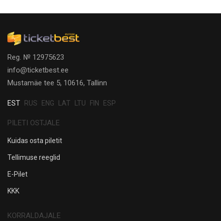
Reg. № 12975623
info@ticketbest.ee
Mustamäe tee 5, 10616, Tallinn
EST
RUS
ENG
LAT
LTU
FIN
ESP
PILETI OSTJALE
Kuidas osta piletit
Tellimuse reeglid
E-Pilet
KKK
KORRALDAJALE