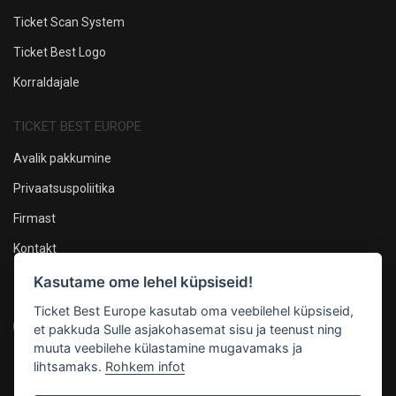
Ticket Scan System
Ticket Best Logo
Korraldajale
TICKET BEST EUROPE
Avalik pakkumine
Privaatsuspoliitika
Firmast
Kontakt
Kasutame ome lehel küpsiseid!
Oleme sotsiaalmeedias
Ticket Best Europe kasutab oma veebilehel küpsiseid,
et pakkuda Sulle asjakohasemat sisu ja teenust ning
muuta veebilehe külastamine mugavamaks ja
lihtsamaks.
Rohkem infot
Maksevõimalused