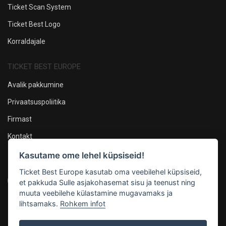
Ticket Scan System
Ticket Best Logo
Korraldajale
TICKET BEST EUROPE
Avalik pakkumine
Privaatsuspoliitika
Firmast
Kontakt
Kasutame ome lehel küpsiseid!
Oleme sotsiaalmeedias
Ticket Best Europe kasutab oma veebilehel küpsiseid,
et pakkuda Sulle asjakohasemat sisu ja teenust ning
muuta veebilehe külastamine mugavamaks ja
lihtsamaks.
Rohkem infot
Maksevõimalused