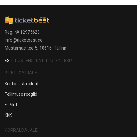
Reg. № 12975623
info@ticketbest.ee
Mustamäe tee 5, 10616, Tallinn
EST
RUS
ENG
LAT
LTU
FIN
ESP
PILETI OSTJALE
Kuidas osta piletit
Tellimuse reeglid
E-Pilet
KKK
KORRALDAJALE