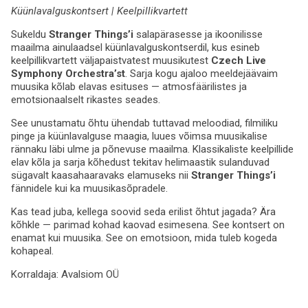
Küünlavalguskontsert | Keelpillikvartett
Sukeldu
Stranger Things’i
salapärasesse ja ikoonilisse
maailma ainulaadsel küünlavalguskontserdil, kus esineb
keelpillikvartett väljapaistvatest muusikutest
Czech Live
Symphony Orchestra’st
. Sarja kogu ajaloo meeldejäävaim
muusika kõlab elavas esituses — atmosfäärilistes ja
emotsionaalselt rikastes seades.
See unustamatu õhtu ühendab tuttavad meloodiad, filmiliku
pinge ja küünlavalguse maagia, luues võimsa muusikalise
rännaku läbi ulme ja põnevuse maailma. Klassikaliste keelpillide
elav kõla ja sarja kõhedust tekitav helimaastik sulanduvad
sügavalt kaasahaaravaks elamuseks nii
Stranger Things’i
fännidele kui ka muusikasõpradele.
Kas tead juba, kellega soovid seda erilist õhtut jagada? Ära
kõhkle — parimad kohad kaovad esimesena. See kontsert on
enamat kui muusika. See on emotsioon, mida tuleb kogeda
kohapeal.
Korraldaja:
Avalsiom OÜ