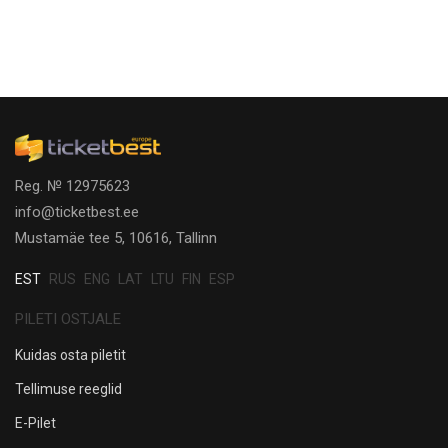
Reg. № 12975623
info@ticketbest.ee
Mustamäe tee 5, 10616, Tallinn
EST
RUS
ENG
LAT
LTU
FIN
ESP
PILETI OSTJALE
Kuidas osta piletit
Tellimuse reeglid
E-Pilet