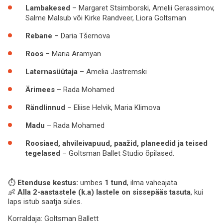
Lambakesed
– Margaret Stsimborski, Amelii Gerassimov,
Salme Malsub või Kirke Randveer, Liora Goltsman
Rebane
– Daria Tšernova
Roos
– Maria Aramyan
Laternasüütaja
– Amelia Jastremski
Ärimees
– Rada Mohamed
Rändlinnud
– Eliise Helvik, Maria Klimova
Madu
– Rada Mohamed
Roosiaed, ahvileivapuud, paažid, planeedid ja teised
tegelased
– Goltsman Ballet Studio õpilased.
⏱️
Etenduse kestus:
umbes
1 tund
, ilma vaheajata.
👶
Alla 2-aastastele (k.a) lastele on sissepääs tasuta
, kui
laps istub saatja süles.
Korraldaja:
Goltsman Ballett