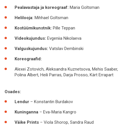
Pealavastaja ja koreograaf:
Maria Goltsman
Helilooja:
Mihhael Goltsman
Kostüümikunstnik:
Pille Teppan
Videokujundus:
Evgeniia Nikolaeva
Valguskujundus:
Vatslav Dembinski
Koreograafid:
Alexei Zotovich, Aleksandra Kuznetsova, Mehis Saaber,
Polina Albert, Heili Parras, Darja Prosso, Kärt Errapart
Osades:
Lendur
– Konstantin Burdakov
Kuninganna
– Eva-Maria Kangro
Väike Prints
– Viola Shorop, Sandra Raud