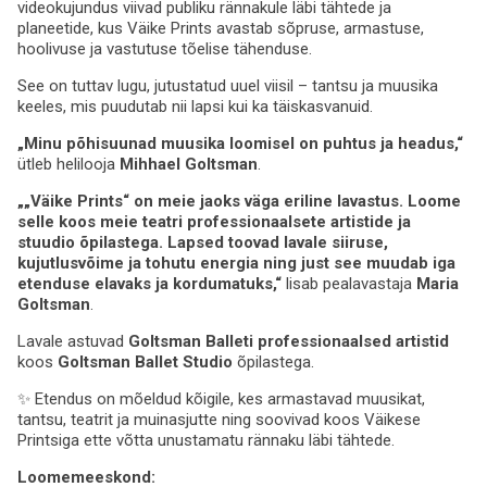
videokujundus viivad publiku rännakule läbi tähtede ja
planeetide, kus Väike Prints avastab sõpruse, armastuse,
hoolivuse ja vastutuse tõelise tähenduse.
See on tuttav lugu, jutustatud uuel viisil – tantsu ja muusika
keeles, mis puudutab nii lapsi kui ka täiskasvanuid.
„Minu põhisuunad muusika loomisel on puhtus ja headus,“
ütleb helilooja
Mihhael Goltsman
.
„„Väike Prints“ on meie jaoks väga eriline lavastus. Loome
selle koos meie teatri professionaalsete artistide ja
stuudio õpilastega. Lapsed toovad lavale siiruse,
kujutlusvõime ja tohutu energia ning just see muudab iga
etenduse elavaks ja kordumatuks,“
lisab pealavastaja
Maria
Goltsman
.
Lavale astuvad
Goltsman Balleti professionaalsed artistid
koos
Goltsman Ballet Studio
õpilastega.
✨ Etendus on mõeldud kõigile, kes armastavad muusikat,
tantsu, teatrit ja muinasjutte ning soovivad koos Väikese
Printsiga ette võtta unustamatu rännaku läbi tähtede.
Loomemeeskond: