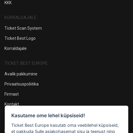
KKK
KORRALDAJALE
Ticket Scan System
Ticket Best Logo
Korraldajale
TICKET BEST EUROPE
Avalik pakkumine
Privaatsuspoliitika
Firmast
Kontakt
Kasutame ome lehel küpsiseid!
Oleme sotsiaalmeedias
Ticket Best Europe kasutab oma veebilehel küpsiseid,
et pakkuda Sulle asjakohasemat sisu ja teenust ning