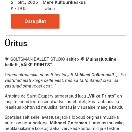
21 okt., 2026
Mere Kultuurikeskus
K • 19:00
Tallinn
Osta pilet
Üritus
🌟
GOLTSMAN BALLET STUDIO esitleb
🌟 Muinasjutuline
ballett
„VÄIKE PRINTS“
Originaalmuusika noorelt heliloojalt
Mihhael Goltsmanilt:
„…Sa
vastutad alati kõige selle eest, mis sa taltsutanud oled. Sa
vastutad oma roosi eest…“
Antoine de Saint-Exupéry armastatud lugu
„Väike Prints“
on
inspireerinud looma ainulaadse lasteballeti, kus fantaasia ja
reaalsus kohtuvad muusika, tantsu ja visuaalse maagia kaudu.
Spetsiaalselt selle lavastuse jaoks loodud originaalmuusika
autor on noor helilooja
Mihhael Goltsman
. Lummav muusika,
neoklassikaline koreograafia, värvikad kostüümid ja efektne