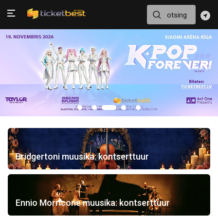
Bridgertoni muusika: kontserttuur
Ennio Morricone muusika: kontserttuur