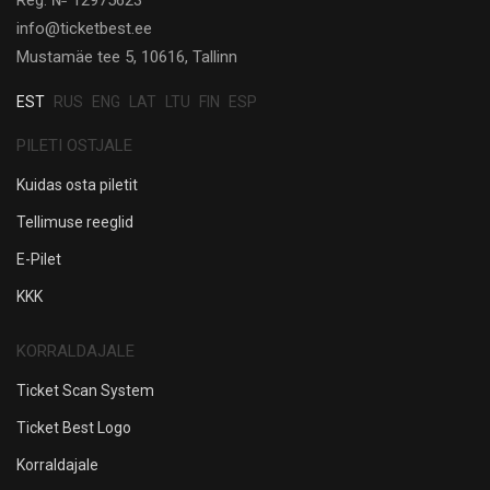
info@ticketbest.ee
Mustamäe tee 5, 10616, Tallinn
EST
RUS
ENG
LAT
LTU
FIN
ESP
PILETI OSTJALE
Kuidas osta piletit
Tellimuse reeglid
E-Pilet
KKK
KORRALDAJALE
Ticket Scan System
Ticket Best Logo
Korraldajale