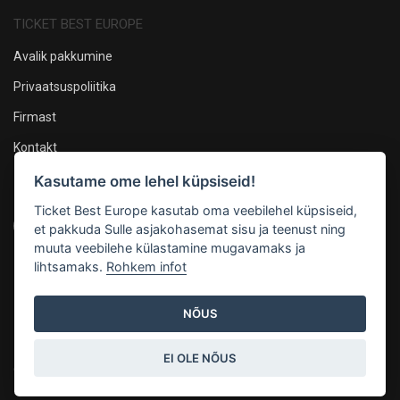
TICKET BEST EUROPE
Avalik pakkumine
Privaatsuspoliitika
Firmast
Kontakt
Kasutame ome lehel küpsiseid!
Oleme sotsiaalmeedias
Ticket Best Europe kasutab oma veebilehel küpsiseid,
et pakkuda Sulle asjakohasemat sisu ja teenust ning
muuta veebilehe külastamine mugavamaks ja
lihtsamaks.
Rohkem infot
Maksevõimalused
NÕUS
EI OLE NÕUS
© 2026, Mandarin Production OÜ