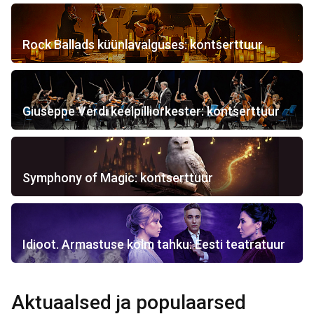
Rock Ballads küünlavalguses: kontserttuur
Giuseppe Verdi keelpilliorkester: kontserttuur
Symphony of Magic: kontserttuur
Idioot. Armastuse kolm tahku: Eesti teatratuur
Aktuaalsed ja populaarsed