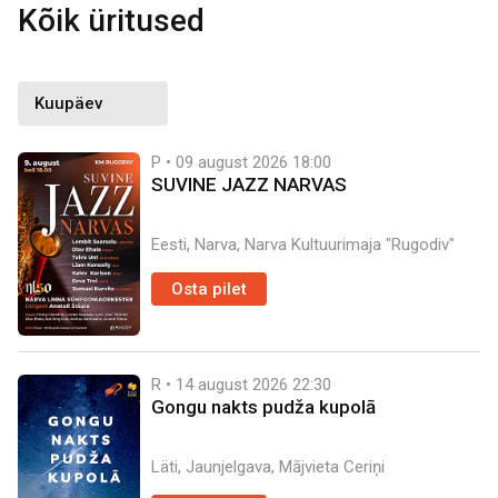
Kõik üritused
P • 09 august 2026
18:00
SUVINE JAZZ NARVAS
Eesti, Narva, Narva Kultuurimaja "Rugodiv"
Osta pilet
R • 14 august 2026
22:30
Gongu nakts pudža kupolā
Läti, Jaunjelgava, Mājvieta Ceriņi