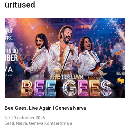
üritused
Bee Gees. Live Again | Geneva Narva
N • 29 oktoober 2026
Eesti, Narva, Geneva Kontserdimaja